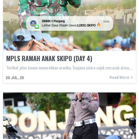
MPLS RAMAH ANAK SKIPO (DAY 4)
Terlihat jelas buana menorehkan arunika, Saujana udara sejuk merasuk atma,…
Read More
20
JUL, 25