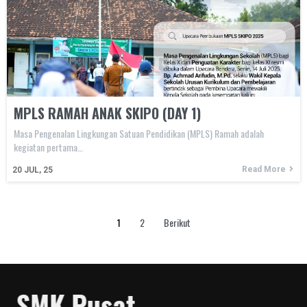
MPLS RAMAH ANAK SKIPO (DAY 1)
Masa Pengenalan Lingkungan Satuan Pendidikan (MPLS) Ramah adalah
kegiatan pertama…
Read More
20
JUL, 25
1
2
Berikut
SMK Pusat