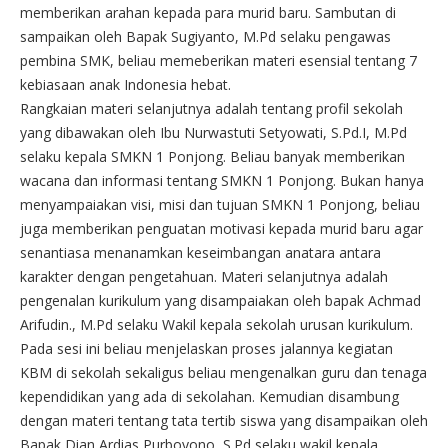
memberikan arahan kepada para murid baru. Sambutan di
sampaikan oleh Bapak Sugiyanto, M.Pd selaku pengawas
pembina SMK, beliau memeberikan materi esensial tentang 7
kebiasaan anak Indonesia hebat.
Rangkaian materi selanjutnya adalah tentang profil sekolah
yang dibawakan oleh Ibu Nurwastuti Setyowati, S.Pd.I, M.Pd
selaku kepala SMKN 1 Ponjong. Beliau banyak memberikan
wacana dan informasi tentang SMKN 1 Ponjong. Bukan hanya
menyampaiakan visi, misi dan tujuan SMKN 1 Ponjong, beliau
juga memberikan penguatan motivasi kepada murid baru agar
senantiasa menanamkan keseimbangan anatara antara
karakter dengan pengetahuan. Materi selanjutnya adalah
pengenalan kurikulum yang disampaiakan oleh bapak Achmad
Arifudin., M.Pd selaku Wakil kepala sekolah urusan kurikulum.
Pada sesi ini beliau menjelaskan proses jalannya kegiatan
KBM di sekolah sekaligus beliau mengenalkan guru dan tenaga
kependidikan yang ada di sekolahan. Kemudian disambung
dengan materi tentang tata tertib siswa yang disampaikan oleh
Bapak Dian Ardias Purboyono, S.Pd selaku wakil kepala